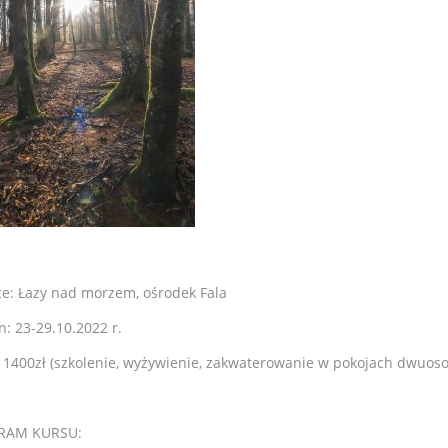
ce: Łazy nad morzem, ośrodek Fala
: 23-29.10.2022 r.
: 1400zł (szkolenie, wyżywienie, zakwaterowanie w pokojach dwuos
RAM KURSU: