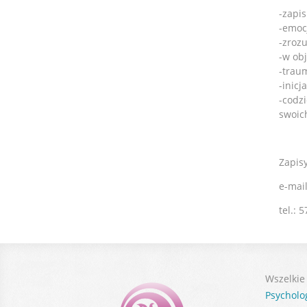
-zapi
-emoc
-zroz
-w ob
-trau
-inic
-codz
swoic
Zapisy
e-mai
tel.: 
Wszelkie
Psycholo