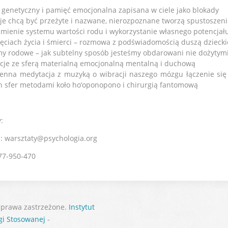
s genetyczny i pamięć emocjonalna zapisana w ciele jako blokady
je chcą być przeżyte i nazwane, nierozpoznane tworzą spustoszeni
umienie systemu wartości rodu i wykorzystanie własnego potencjał
jęciach życia i śmierci – rozmowa z podświadomością duszą dzie
my rodowe – jak subtelny sposób jesteśmy obdarowani nie dożyty
jacje ze sferą materialną emocjonalną mentalną i duchową
ienna medytacja z muzyką o wibracji naszego mózgu łączenie si
h sfer metodami koło ho’oponopono i chirurgią fantomową
:
l: warsztaty@psychologia.org
577-950-470
 prawa zastrzeżone.
Instytut
gi Stosowanej
-