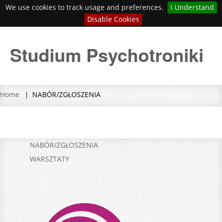
We use cookies to track usage and preferences.
I Understand
Disable Cookies
Studium Psychotroniki
Home
NABÓR/ZGŁOSZENIA
NABÓR/ZGŁOSZENIA
WARSZTATY